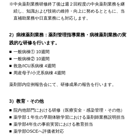
中央薬剤業務研修終了後は週２回程度の中央薬剤業務を継
続し、知識および技術の維持・向上に努めるとともに、当
直補助業務や日直業務にも対応します。
2）病棟薬剤業務：薬剤管理指導業務・病棟薬剤業務の実
践的な研修を行います。
一般病棟① 10週間
一般病棟② 10週間
救急/ICU系病棟 4週間
周産母子/小児系病棟 4週間
薬剤部内症例報告会にて、研修成果の報告を行います。
3）教育・その他
院内他部門における研修（医療安全・感染管理・その他）
薬学部１年生の早期体験学習における薬剤師業務説明担当
薬学部4年生の事前実習における教育担当
薬学部OSCEへ評価者対応