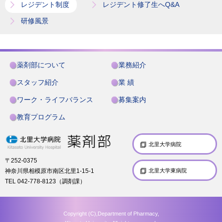
レジデント制度
レジデント修了生へQ&A
研修風景
薬剤部について
業務紹介
スタッフ紹介
業 績
ワーク・ライフバランス
募集案内
教育プログラム
北里大学病院
〒252-0375
神奈川県相模原市南区北里1-15-1
北里大学東病院
TEL 042-778-8123（調剤課）
Copyright (C),Department of Pharmacy,