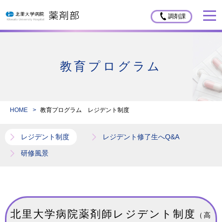
調剤課
薬剤部について
薬剤部長あいさつ
業務紹介
教育プログラム
勤務体制（職員の内訳）
中央薬剤業務
スタッフ紹介
組織図
病棟薬剤業務
認定資格
業 績
HOME
教育プログラム レジデント制度
教育研修業務
チーム医療（教室）
ワーク・ライフバランス
レジデント制度
レジデント修了生へQ&A
院内他部門業務
院外活動
職場改善（イベント情報）
募集案内
研修風景
先輩からのメッセージ
薬剤師募集案内
教育プログラム
ママさん・パパさん薬剤師
北里大学病院薬剤部説明会
レジデント制度
北里大学病院薬剤師レジデント制度
（高
レジデント修了生へQ&A