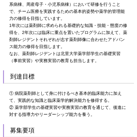
系病棟、周産母子・小児系病棟）において研修を行うこと
で、チーム医療を実践するための基本的姿勢や薬学的管理能
力の修得を目指しています。
1年次には薬剤師に求められる基礎的な知識・技能・態度の修
得を、2年次には臨床に重点を置いたプログラムに加えて、薬
剤師レジデントそれぞれが志す薬剤師像に合わせたアドバン
ス能力の修得を目指します。
なお、薬剤師レジデントは北里大学薬学部学生の基礎実習
（事前実習）や実務実習の教育も担当します。
到達目標
① 病院薬剤師として身に付けるべき基本的臨床能力に加え
て、実践的な知識と臨床薬学的解決能力を修得する。
② 薬学部学生の基礎実習や実務実習の教育を通じて、後進に
対する指導力やリーダーシップ能力を養う。
募集要項