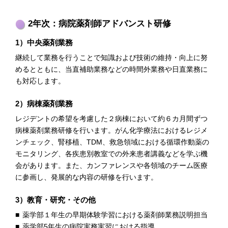
2年次：病院薬剤師アドバンスト研修
1）中央薬剤業務
継続して業務を行うことで知識および技術の維持・向上に努
めるとともに、当直補助業務などの時間外業務や日直業務に
も対応します。
2）病棟薬剤業務
レジデントの希望を考慮した２病棟において約６カ月間ずつ
病棟薬剤業務研修を行います。がん化学療法におけるレジメ
ンチェック、腎移植、TDM、救急領域における循環作動薬の
モニタリング、各疾患別教室での外来患者講義などを学ぶ機
会があります。また、カンファレンスや各領域のチーム医療
に参画し、発展的な内容の研修を行います。
3）教育・研究・その他
薬学部１年生の早期体験学習における薬剤師業務説明担当
薬学部5年生の病院実務実習における指導